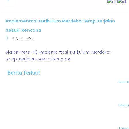
to
content
Informasi Publik
Implementasi Kurikulum Merdeka Tetap Berjalan
Sesuai Rencana
July 16, 2022
Siaran-Pers-413-Implementasi-Kurikulum-Merdeka-
tetap-Berjalan-Sesuai-Rencana
Berita Terkait
Peman
Pendaf
Presid