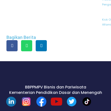
Penga
Kick O
Alfam
Bagikan Berita
BBPPMPV Bisnis dan Pariwisata
Kementerian Pendidikan Dasar dan Menengah