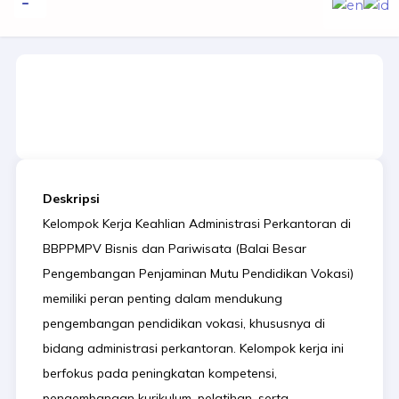
to
content
Informasi Publik
Administrasi Perkantoran
Deskripsi
Kelompok Kerja Keahlian Administrasi Perkantoran di
BBPPMPV Bisnis dan Pariwisata (Balai Besar
Pengembangan Penjaminan Mutu Pendidikan Vokasi)
memiliki peran penting dalam mendukung
pengembangan pendidikan vokasi, khususnya di
bidang administrasi perkantoran. Kelompok kerja ini
berfokus pada peningkatan kompetensi,
pengembangan kurikulum, pelatihan, serta