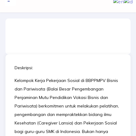
to
content
Informasi Publik
Pekerjaan Sosial & Caregiver Lansia
Deskripsi:
Kelompok Kerja Pekerjaan Sosial di BBPPMPV Bisnis
dan Pariwisata (Balai Besar Pengembangan
Penjaminan Mutu Pendidikan Vokasi Bisnis dan
Pariwisata) berkomitmen untuk melakukan pelatihan,
pengembangan dan mempraktekkan bidang ilmu
Kesehatan (Caregiver Lansia) dan Pekerjaan Sosial
bagi guru-guru SMK di Indonesia. Bukan hanya