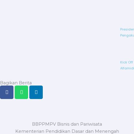
Preside
Pengaku
Kick Of
Alfamid
Bagikan Berita
BBPPMPV Bisnis dan Pariwisata
Kementerian Pendidikan Dasar dan Menengah