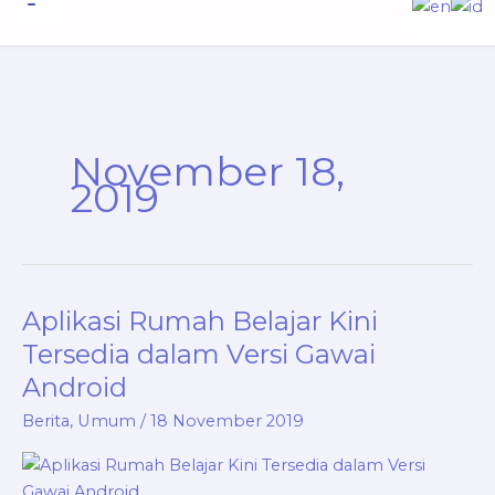
to
content
Informasi Publik
November 18,
2019
Aplikasi Rumah Belajar Kini
Aplikasi
Rumah
Tersedia dalam Versi Gawai
Belajar
Android
Kini
Berita
,
Umum
/
18 November 2019
Tersedia
dalam
Versi