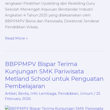
rangkaian Pelatihan Upskilling dan Reskilling Guru
Sekolah Menengah Kejuruan Berstandar Industri
Angkatan 4 Tahun 2025 yang dilaksanakan oleh
BBPPMPV Bisnis dan Pariwisata, Direktorat Jenderal
Pendidikan Vokasi,
Read More »
BBPPMPV Bispar Terima
BBPPMPV
Bispar
Kunjungan SMK Pariwisata
Terima
Metland School untuk Penguatan
Kunjungan
Pembelajaran
SMK
Pariwisata
Artikel
,
Berita
,
Info Lembaga
,
Pendidikan
,
Umum
/
25
Metland
February 2026
School