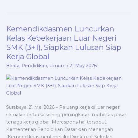
Kemendikdasmen Luncurkan
Kemendikdasmen
Luncurkan
Kelas Kebekerjaan Luar Negeri
Kelas
SMK (3+1), Siapkan Lulusan Siap
Kebekerjaan
Kerja Global
Luar
Negeri
Berita
,
Pendidikan
,
Umum
/
21 May 2026
SMK
(3+1),
Siapkan
Lulusan
Siap
Surabaya, 21 Mei 2026 – Peluang kerja di luar negeri
Kerja
semakin terbuka seiring peningkatan mobilitas pasar
Global
tenaga kerja global. Merespons hal tersebut,
Kementerian Pendidikan Dasar dan Menengah
(Kemendikdasmen) melalui Direktorat Sekolah