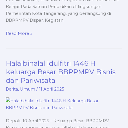
Belajar Pada Satuan Pendidikan di lingkungan
Pemerintah Kota Tangerang, yang berlangsung di
BBPPMPV Bispar. Kegiatan
Read More »
Halalbihalal Idulfitri 1446 H
Halalbihalal
Idulfitri
Keluarga Besar BBPPMPV Bisnis
1446
dan Pariwisata
H
Berita
,
Umum
/
11 April 2025
Keluarga
Besar
BBPPMPV
Bisnis
dan
Depok, 10 April 2025 – Keluarga Besar BBPPMPV
Pariwisata
Bispar menggelar acara halalbihalal dengan tema