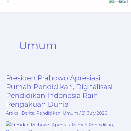
to
content
Informasi Publik
Umum
Presiden Prabowo Apresiasi
Presiden
Prabowo
Rumah Pendidikan, Digitalisasi
Apresiasi
Pendidikan Indonesia Raih
Rumah
Pengakuan Dunia
Pendidikan,
Digitalisasi
Artikel
,
Berita
,
Pendidikan
,
Umum
/
21 July 2026
Pendidikan
Indonesia