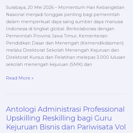
ke
Surabaya, 20 Mei 2026 – Momentum Hari Kebangkitan
Dunia
Nasional menjadi tonggak penting bagi pemerintah
Kerja
dalam memperkuat daya saing sumber daya manusia
Internasional
Indonesia di tingkat global. Berkolaborasi dengan
Pemerintah Provinsi Jawa Timur, Kementerian
Pendidikan Dasar dan Menengah (Kemendikdasmen)
melalui Direktorat Sekolah Menengah Kejuruan dan
Direktorat Kursus dan Pelatihan melepas 3.000 lulusan
sekolah menengah kejuruan (SMK) dan
Read More »
Antologi Administrasi Professional
Antologi
Administrasi
Upskilling Reskilling bagi Guru
Professional
Kejuruan Bisnis dan Pariwisata Vol
Upskilling