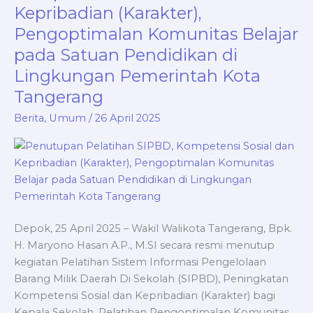
SIPBD,
Kepribadian (Karakter),
Kompetensi
Pengoptimalan Komunitas Belajar
Sosial
pada Satuan Pendidikan di
dan
Kepribadian
Lingkungan Pemerintah Kota
(Karakter),
Tangerang
Pengoptimalan
Berita
,
Umum
/
26 April 2025
Komunitas
Belajar
pada
Satuan
Pendidikan
di
Lingkungan
Depok, 25 April 2025 – Wakil Walikota Tangerang, Bpk.
Pemerintah
H. Maryono Hasan A.P., M.SI secara resmi menutup
Kota
kegiatan Pelatihan Sistem Informasi Pengelolaan
Tangerang
Barang Milik Daerah Di Sekolah (SIPBD), Peningkatan
Kompetensi Sosial dan Kepribadian (Karakter) bagi
Kepala Sekolah, Pelatihan Pengoptimalan Komunitas