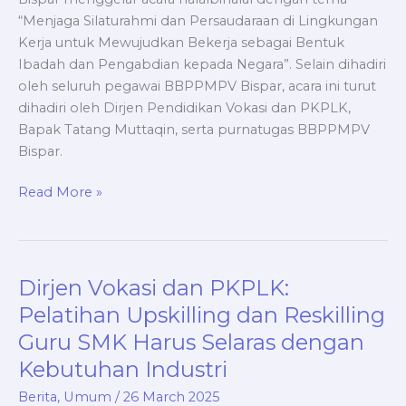
“Menjaga Silaturahmi dan Persaudaraan di Lingkungan
Kerja untuk Mewujudkan Bekerja sebagai Bentuk
Ibadah dan Pengabdian kepada Negara”. Selain dihadiri
oleh seluruh pegawai BBPPMPV Bispar, acara ini turut
dihadiri oleh Dirjen Pendidikan Vokasi dan PKPLK,
Bapak Tatang Muttaqin, serta purnatugas BBPPMPV
Bispar.
Read More »
Dirjen Vokasi dan PKPLK:
Dirjen
Vokasi
Pelatihan Upskilling dan Reskilling
dan
Guru SMK Harus Selaras dengan
PKPLK:
Kebutuhan Industri
Pelatihan
Upskilling
Berita
,
Umum
/
26 March 2025