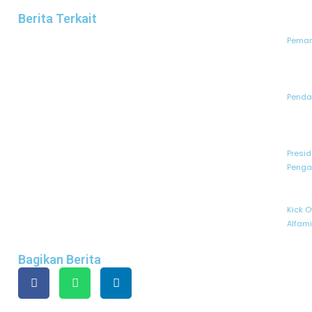
Berita Terkait
Peman
Pendaf
Presid
Penga
Kick O
Alfam
Bagikan Berita