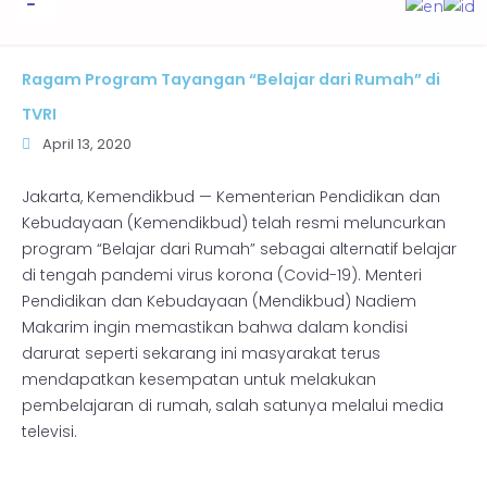
to
content
Informasi Publik
Ragam Program Tayangan “Belajar dari Rumah” di
TVRI
April 13, 2020
Jakarta, Kemendikbud — Kementerian Pendidikan dan
Kebudayaan (Kemendikbud) telah resmi meluncurkan
program “Belajar dari Rumah” sebagai alternatif belajar
di tengah pandemi virus korona (Covid-19). Menteri
Pendidikan dan Kebudayaan (Mendikbud) Nadiem
Makarim ingin memastikan bahwa dalam kondisi
darurat seperti sekarang ini masyarakat terus
mendapatkan kesempatan untuk melakukan
pembelajaran di rumah, salah satunya melalui media
televisi.