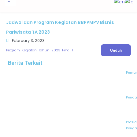
to
content
Informasi Publik
Jadwal dan Program Kegiatan BBPPMPV Bisnis
Pariwisata TA 2023
February 3, 2023
Program-Kegiatan-Tahun-2023-Final-1
Unduh
Berita Terkait
Peman
Pendaf
Presid
Penga