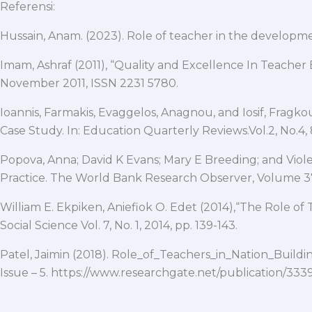
Referensi:
Hussain, Anam. (2023). Role of teacher in the developme
Imam, Ashraf (2011), “Quality and Excellence In Teacher E
November 2011, ISSN 2231 5780.
Ioannis, Farmakis, Evaggelos, Anagnou, and Iosif, Fragko
Case Study. In: Education Quarterly Reviews.Vol.2, No.4,
Popova, Anna; David K Evans; Mary E Breeding; and Vio
Practice. The World Bank Research Observer, Volume 37, 
William E. Ekpiken, Aniefiok O. Edet (2014),“The Role 
Social Science Vol. 7, No. 1, 2014, pp. 139-143.
Patel, Jaimin (2018). Role_of_Teachers_in_Nation_Buildi
Issue – 5. https://www.researchgate.net/publication/333