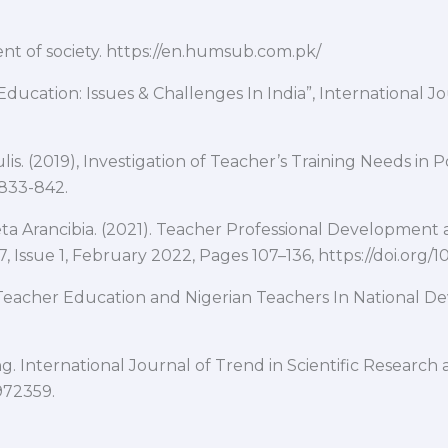
nt of society. https://en.humsub.com.pk/
ducation: Issues & Challenges In India”, International Jou
ulis. (2019), Investigation of Teacher’s Training Needs i
 833-842.
leta Arancibia. (2021). Teacher Professional Developme
Issue 1, February 2022, Pages 107–136, https://doi.org/
of Teacher Education and Nigerian Teachers In National
ng. International Journal of Trend in Scientific Resear
972359.