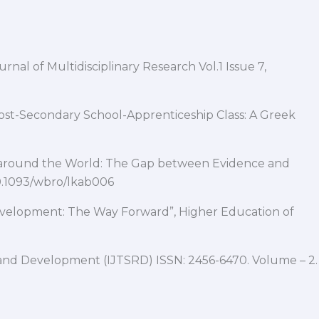
rnal of Multidisciplinary Research Vol.1 Issue 7,
n Post-Secondary School-Apprenticeship Class: A Greek
nt around the World: The Gap between Evidence and
10.1093/wbro/lkab006
 Development: The Way Forward”, Higher Education of
ch and Development (IJTSRD) ISSN: 2456-6470. Volume – 2.