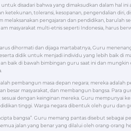
 untuk disadari bahwa yang dimaksudkan dalam hal ini
 ketekunan, toleransi, kesopanan, pengendalian diri, d
am melaksanakan pengajaran dan pendidikan, barulah 
lam masyarakat multi-etnis seperti Indonesia, harus ber
rus dihormati dan dijaga martabatnya, Guru menenangka
erta didik untuk menjadi individu yang lebih baik di
ngan baik di bawah bimbingan guru saat ini dan mungkin
.
u adalah pembangun masa depan negara; mereka adalah 
gian besar masyarakat, dan membangun bangsa. Para 
at sesuai dengan keinginan mereka. Guru mempunyai 
idikan tinggi. Warga negara dibentuk oleh guru dan g
ipta bangsa”. Guru memang pantas disebut sebagai pe
mua jalan yang benar yang dilalui oleh orang-orang 