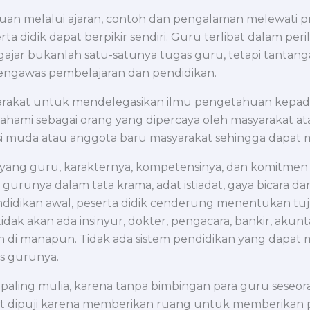
 melalui ajaran, contoh dan pengalaman melewati pro
a didik dapat berpikir sendiri. Guru terlibat dalam per
gajar bukanlah satu-satunya tugas guru, tetapi tanta
pengawas pembelajaran dan pendidikan.
asyarakat untuk mendelegasikan ilmu pengetahuan kepa
pahami sebagai orang yang dipercaya oleh masyarakat a
 muda atau anggota baru masyarakat sehingga dapat mel
 sayang guru, karakternya, kompetensinya, dan komitme
gurunya dalam tata krama, adat istiadat, gaya bicara dan
endidikan awal, peserta didik cenderung menentukan t
ak akan ada insinyur, dokter, pengacara, bankir, akunta
n di manapun. Tidak ada sistem pendidikan yang dapat m
as gurunya.
paling mulia, karena tanpa bimbingan para guru seseor
 dipuji karena memberikan ruang untuk memberikan pe