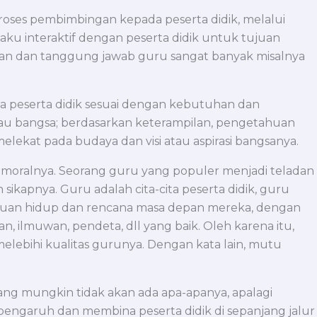
ses pembimbingan kepada peserta didik, melalui
ilaku interaktif dengan peserta didik untuk tujuan
ngan dan tanggung jawab guru sangat banyak misalnya
da peserta didik sesuai dengan kebutuhan dan
tau bangsa; berdasarkan keterampilan, pengetahuan
ekat pada budaya dan visi atau aspirasi bangsanya.
n moralnya. Seorang guru yang populer menjadi teladan
 sikapnya. Guru adalah cita-cita peserta didik, guru
ujuan hidup dan rencana masa depan mereka, dengan
n, ilmuwan, pendeta, dll yang baik. Oleh karena itu,
elebihi kualitas gurunya. Dengan kata lain, mutu
ang mungkin tidak akan ada apa-apanya, apalagi
ngaruh dan membina peserta didik di sepanjang jalur