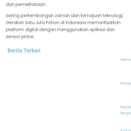
dan pemeliharaan.
Seiring perkembangan zaman dan kemajuan teknologi,
Gerakan Satu Juta Pohon di Indonesia memanfaatkan
platform digital dengan menggunakan aplikasi dan
sensor pintar.
Berita Terkait
Peman
Pendaf
Presid
Penga
Kick O