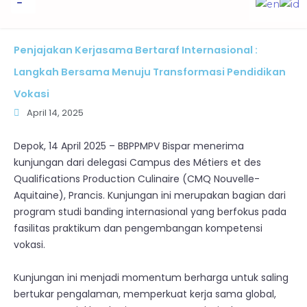
to
content
Informasi Publik
Penjajakan Kerjasama Bertaraf Internasional :
Langkah Bersama Menuju Transformasi Pendidikan
Vokasi
April 14, 2025
Depok, 14 April 2025 – BBPPMPV Bispar menerima
kunjungan dari delegasi Campus des Métiers et des
Qualifications Production Culinaire (CMQ Nouvelle-
Aquitaine), Prancis. Kunjungan ini merupakan bagian dari
program studi banding internasional yang berfokus pada
fasilitas praktikum dan pengembangan kompetensi
vokasi.
Kunjungan ini menjadi momentum berharga untuk saling
bertukar pengalaman, memperkuat kerja sama global,