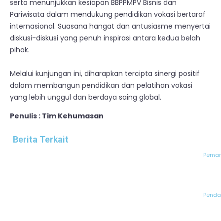
serta menunjukkan kesiapan BBPPMPV Bisnis dan
Pariwisata dalam mendukung pendidikan vokasi bertaraf
internasional. Suasana hangat dan antusiasme menyertai
diskusi-diskusi yang penuh inspirasi antara kedua belah
pihak.
Melalui kunjungan ini, diharapkan tercipta sinergi positif
dalam membangun pendidikan dan pelatihan vokasi
yang lebih unggul dan berdaya saing global.
Penulis : Tim Kehumasan
Berita Terkait
Peman
Pendaf