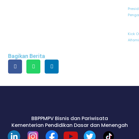
Presid
Penga
Kick O
Alfam
Bagikan Berita
BBPPMPV Bisnis dan Pariwisata
Kementerian Pendidikan Dasar dan Menengah