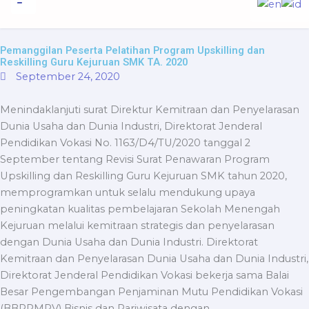
to
content
Informasi Publik
Pemanggilan Peserta Pelatihan Program Upskilling dan
Reskilling Guru Kejuruan SMK TA. 2020
September 24, 2020
Menindaklanjuti surat Direktur Kemitraan dan Penyelarasan
Dunia Usaha dan Dunia Industri, Direktorat Jenderal
Pendidikan Vokasi No. 1163/D4/TU/2020 tanggal 2
September tentang Revisi Surat Penawaran Program
Upskilling dan Reskilling Guru Kejuruan SMK tahun 2020,
memprogramkan untuk selalu mendukung upaya
peningkatan kualitas pembelajaran Sekolah Menengah
Kejuruan melalui kemitraan strategis dan penyelarasan
dengan Dunia Usaha dan Dunia Industri. Direktorat
Kemitraan dan Penyelarasan Dunia Usaha dan Dunia Industri,
Direktorat Jenderal Pendidikan Vokasi bekerja sama Balai
Besar Pengembangan Penjaminan Mutu Pendidikan Vokasi
(BBPPMPV) Bisnis dan Pariwisata dengan