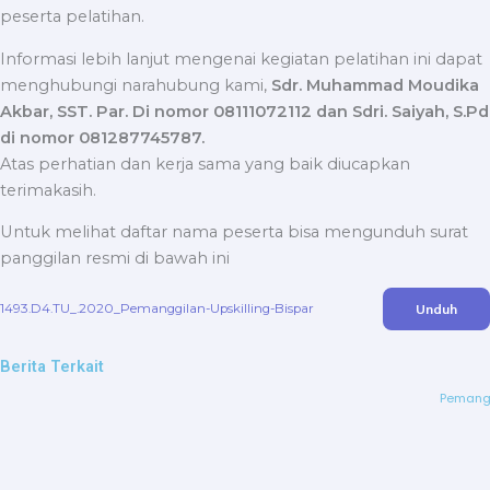
peserta pelatihan.
Informasi lebih lanjut mengenai kegiatan pelatihan ini dapat
menghubungi narahubung kami,
Sdr. Muhammad Moudika
Akbar, SST. Par. Di nomor 08111072112 dan Sdri. Saiyah, S.Pd
di nomor 081287745787.
Atas perhatian dan kerja sama yang baik diucapkan
terimakasih.
Untuk melihat daftar nama peserta bisa mengunduh surat
panggilan resmi di bawah ini
Unduh
1493.D4.TU_.2020_Pemanggilan-Upskilling-Bispar
Berita Terkait
Pemangg