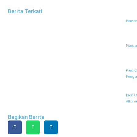
Berita Terkait
Peman
Pendaf
Presid
Penga
Kick O
Alfam
Bagikan Berita