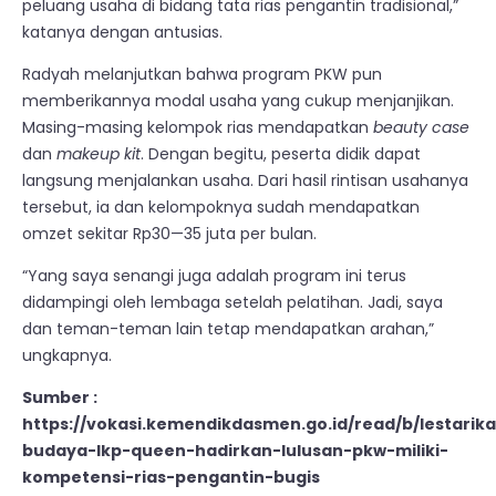
peluang usaha di bidang tata rias pengantin tradisional,”
katanya dengan antusias.
Radyah melanjutkan bahwa program PKW pun
memberikannya modal usaha yang cukup menjanjikan.
Masing-masing kelompok rias mendapatkan
beauty case
dan
makeup kit
. Dengan begitu, peserta didik dapat
langsung menjalankan usaha. Dari hasil rintisan usahanya
tersebut, ia dan kelompoknya sudah mendapatkan
omzet sekitar Rp30—35 juta per bulan.
“Yang saya senangi juga adalah program ini terus
didampingi oleh lembaga setelah pelatihan. Jadi, saya
dan teman-teman lain tetap mendapatkan arahan,”
ungkapnya.
Sumber :
https://vokasi.kemendikdasmen.go.id/read/b/lestarik
budaya-lkp-queen-hadirkan-lulusan-pkw-miliki-
kompetensi-rias-pengantin-bugis