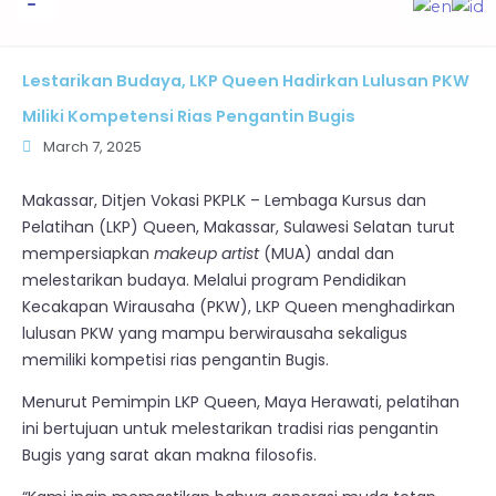
to
content
Informasi Publik
Lestarikan Budaya, LKP Queen Hadirkan Lulusan PKW
Miliki Kompetensi Rias Pengantin Bugis
March 7, 2025
Makassar, Ditjen Vokasi PKPLK – Lembaga Kursus dan
Pelatihan (LKP) Queen, Makassar, Sulawesi Selatan turut
mempersiapkan
makeup artist
(MUA) andal dan
melestarikan budaya. Melalui program Pendidikan
Kecakapan Wirausaha (PKW), LKP Queen menghadirkan
lulusan PKW yang mampu berwirausaha sekaligus
memiliki kompetisi rias pengantin Bugis.
Menurut Pemimpin LKP Queen, Maya Herawati, pelatihan
ini bertujuan untuk melestarikan tradisi rias pengantin
Bugis yang sarat akan makna filosofis.