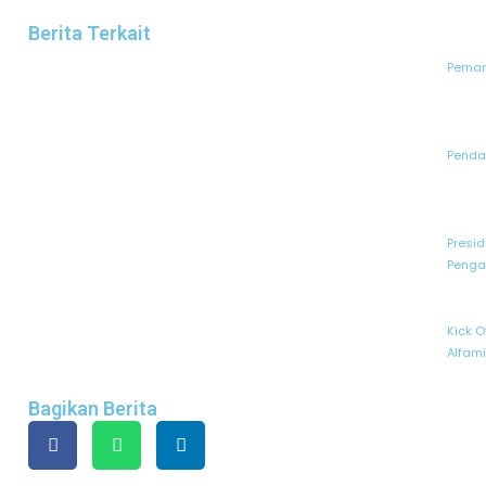
Berita Terkait
Peman
Pendaf
Presid
Penga
Kick O
Alfam
Bagikan Berita