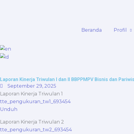
Skip
content
to
content
Beranda
Profil
Laporan Kinerja Triwulan I dan II BBPPMPV Bisnis dan Pariwi
September 29, 2025
Laporan Kinerja Triwulan 1
tte_pengukuran_tw1_693454
Unduh
Laporan Kinerja Triwulan 2
tte_pengukuran_tw2_693454