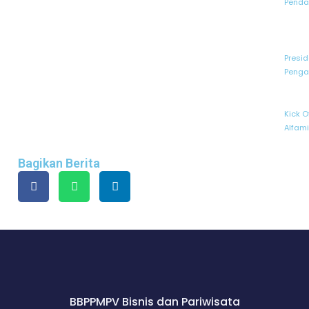
Pendaf
Presid
Penga
Kick O
Alfam
Bagikan Berita
BBPPMPV Bisnis dan Pariwisata