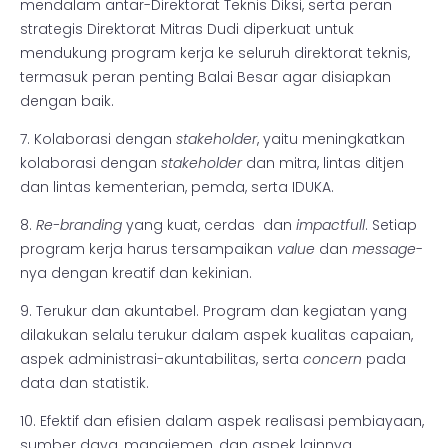
mendalam antar-Direktorat Teknis Diksi, serta peran
strategis Direktorat Mitras Dudi diperkuat untuk
mendukung program kerja ke seluruh direktorat teknis,
termasuk peran penting Balai Besar agar disiapkan
dengan baik.
7. Kolaborasi dengan
stakeholder
, yaitu meningkatkan
kolaborasi dengan
stakeholder
dan mitra, lintas ditjen
dan lintas kementerian, pemda, serta IDUKA.
8.
Re-branding
yang kuat, cerdas dan
impactfull
. Setiap
program kerja harus tersampaikan
value
dan
message
-
nya dengan kreatif dan kekinian.
9. Terukur dan akuntabel. Program dan kegiatan yang
dilakukan selalu terukur dalam aspek kualitas capaian,
aspek administrasi-akuntabilitas, serta
concern
pada
data dan statistik.
10. Efektif dan efisien dalam aspek realisasi pembiayaan,
sumber daya, manajemen, dan aspek lainnya.