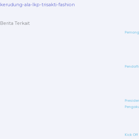
kerudung-ala-lkp-trisakti-fashion
Berita Terkait
Pemangg
Pendaft
Preside
Pengaku
Kick Of