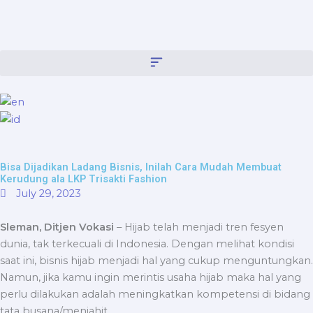
Skip
content
to
content
Bisa Dijadikan Ladang Bisnis, Inilah Cara Mudah Membuat
Kerudung ala LKP Trisakti Fashion
July 29, 2023
Sleman, Ditjen Vokasi
– Hijab telah menjadi tren fesyen
dunia, tak terkecuali di Indonesia. Dengan melihat kondisi
saat ini, bisnis hijab menjadi hal yang cukup menguntungkan.
Namun, jika kamu ingin merintis usaha hijab maka hal yang
perlu dilakukan adalah meningkatkan kompetensi di bidang
tata busana/menjahit.