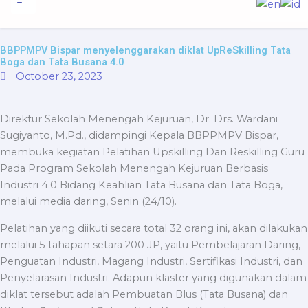
to
content
Informasi Publik
BBPPMPV Bispar menyelenggarakan diklat UpReSkilling Tata
Boga dan Tata Busana 4.0
October 23, 2023
Direktur Sekolah Menengah Kejuruan, Dr. Drs. Wardani
Sugiyanto, M.Pd., didampingi Kepala BBPPMPV Bispar,
membuka kegiatan Pelatihan Upskilling Dan Reskilling Guru
Pada Program Sekolah Menengah Kejuruan Berbasis
Industri 4.0 Bidang Keahlian Tata Busana dan Tata Boga,
melalui media daring, Senin (24/10).
Pelatihan yang diikuti secara total 32 orang ini, akan dilakukan
melalui 5 tahapan setara 200 JP, yaitu Pembelajaran Daring,
Penguatan Industri, Magang Industri, Sertifikasi Industri, dan
Penyelarasan Industri. Adapun klaster yang digunakan dalam
diklat tersebut adalah Pembuatan Blus (Tata Busana) dan